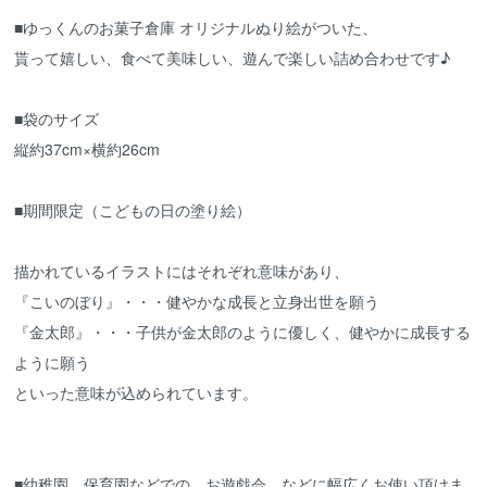
■ゆっくんのお菓子倉庫 オリジナルぬり絵がついた、
貰って嬉しい、食べて美味しい、遊んで楽しい詰め合わせです♪
■袋のサイズ
縦約37cm×横約26cm
■期間限定（こどもの日の塗り絵）
描かれているイラストにはそれぞれ意味があり、
『こいのぼり』・・・健やかな成長と立身出世を願う
『金太郎』・・・子供が金太郎のように優しく、健やかに成長する
ように願う
といった意味が込められています。
■幼稚園、保育園などでの、お遊戯会、などに幅広くお使い頂けま