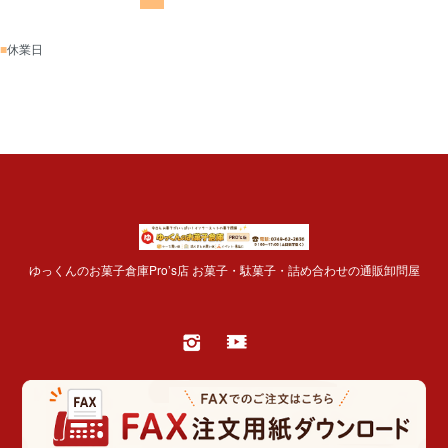
■
休業日
ゆっくんのお菓子倉庫Pro’s店 お菓子・駄菓子・詰め合わせの通販卸問屋