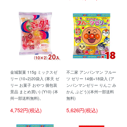
金城製菓 115g ミックスゼ
不二家 アンパンマン フルー
リー (10×2)20袋入 (寒天 ゼ
ツ ゼリー 14個×18袋入 (ア
リー お菓子 おやつ 個包装
ンパンマンゼリー りんご み
景品 まとめ買い) (Y10) (本
かん ぶどう)(本州一部送料
州一部送料無料)。
無料)
4,752円(税込)
5,626円(税込)