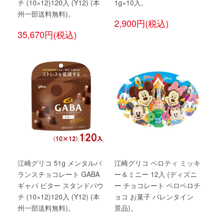
チ (10×12)120入 (Y12) (本
1g×10入。
州一部送料無料)。
2,900円(税込)
35,670円(税込)
江崎グリコ 51g メンタルバ
江崎グリコ ペロティ ミッキ
ランスチョコレート GABA
ー＆ミニー 12入 (ディズニ
ギャバ ビター スタンドパウ
ー チョコレート ペロペロチ
チ (10×12)120入 (Y12) (本
ョコ お菓子 バレンタイン
州一部送料無料)。
景品)。