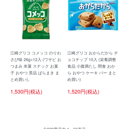
江崎グリコ コメッコ のりわ
江崎グリコ おからだから チ
さび味 26g×12入 (ワサビ お
ョコチップ 10入 (栄養調整
つまみ 米菓 スナック お菓
食品 小腹満たし 間食 おか
子 おやつ 景品 ばらまき ま
ら おやつ ケーキ バー まと
とめ買い)。
め買い)
1,530円(税込)
1,520円(税込)