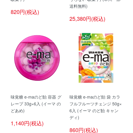
送料無料)
820円(税込)
25,380円(税込)
味覚糖 e-maのど飴 容器 グ
味覚糖 e-maのど飴 袋 カラ
レープ 33g×6入 (イーマ の
フルフルーツチェンジ 50g×
どあめ)
6入 (イーマ のど飴 キャン
ディ)
1,140円(税込)
860円(税込)