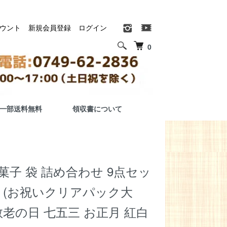
ウント
新規会員登録
ログイン
0
一部送料無料
領収書について
菓子 袋 詰め合わせ 9点セッ
0円 (お祝いクリアパック大
 (敬老の日 七五三 お正月 紅白