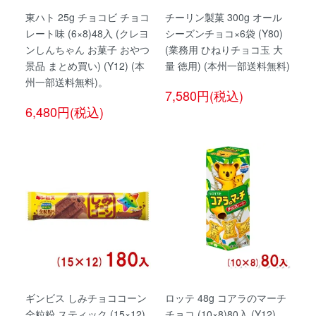
東ハト 25g チョコビ チョコ
チーリン製菓 300g オール
レート味 (6×8)48入 (クレヨ
シーズンチョコ×6袋 (Y80)
ンしんちゃん お菓子 おやつ
(業務用 ひねりチョコ玉 大
景品 まとめ買い) (Y12) (本
量 徳用) (本州一部送料無料)
州一部送料無料)。
7,580円(税込)
6,480円(税込)
ギンビス しみチョココーン
ロッテ 48g コアラのマーチ
全粒粉 スティック (15×12)
チョコ (10×8)80入 (Y12)