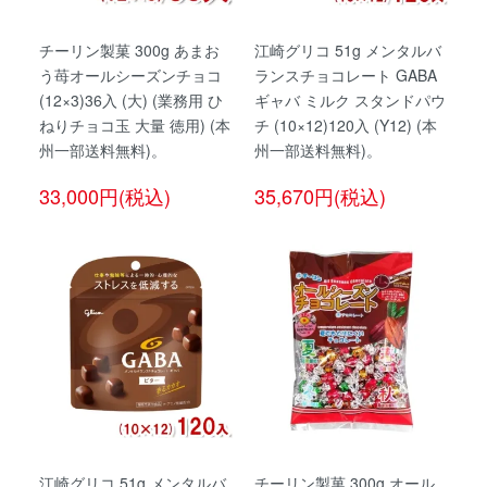
チーリン製菓 300g あまお
江崎グリコ 51g メンタルバ
う苺オールシーズンチョコ
ランスチョコレート GABA
(12×3)36入 (大) (業務用 ひ
ギャバ ミルク スタンドパウ
ねりチョコ玉 大量 徳用) (本
チ (10×12)120入 (Y12) (本
州一部送料無料)。
州一部送料無料)。
33,000円(税込)
35,670円(税込)
江崎グリコ 51g メンタルバ
チーリン製菓 300g オール