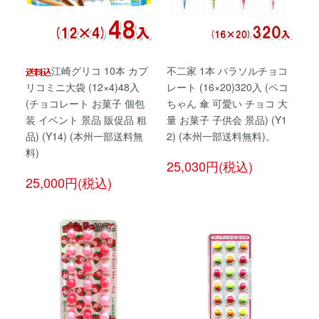
江崎グリコ 10本 カプ
不二家 1本 パラソルチョコ
リコミニ大袋 (12×4)48入
レート (16×20)320入 (ペコ
(チョコレート お菓子 個包
ちゃん 傘 可愛い チョコ 大
装 イベント 景品 販促品 粗
量 お菓子 子供会 景品) (Y1
品) (Y14) (本州一部送料無
2) (本州一部送料無料)。
料)
25,030円(税込)
25,000円(税込)