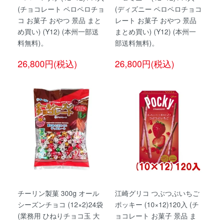
(チョコレート ペロペロチョ
(ディズニー ペロペロチョコ
コ お菓子 おやつ 景品 まと
レート お菓子 おやつ 景品
め買い) (Y12) (本州一部送
まとめ買い) (Y12) (本州一
料無料)。
部送料無料)。
26,800円(税込)
26,800円(税込)
チーリン製菓 300g オール
江崎グリコ つぶつぶいちご
シーズンチョコ (12×2)24袋
ポッキー (10×12)120入 (チ
(業務用 ひねりチョコ玉 大
ョコレート お菓子 景品 ま