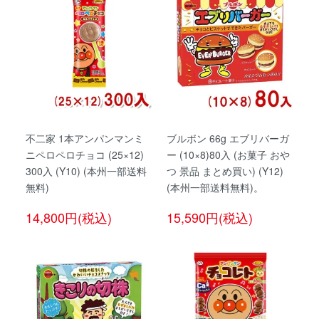
不二家 1本アンパンマンミ
ブルボン 66g エブリバーガ
ニペロペロチョコ (25×12)
ー (10×8)80入 (お菓子 おや
300入 (Y10) (本州一部送料
つ 景品 まとめ買い) (Y12)
無料)
(本州一部送料無料)。
14,800円(税込)
15,590円(税込)