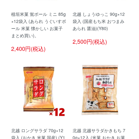
植垣米菓 鴬ボール ミニ 85g
北越 しょうゆっこ 90g×12
×12袋入 (あられ うぐいすボ
袋入 (国産もち米 おつまみ
ール 米菓 懐かしい お菓子
あられ 醤油)(Y80)
まとめ買い)。
2,500円(税込)
2,400円(税込)
北越 ロングサラダ 70g×12
北越 北越サラダかきもち 7
袋入 (おかき 米菓 国産) (Y1
0g×12入 (米菓 おかき お菓