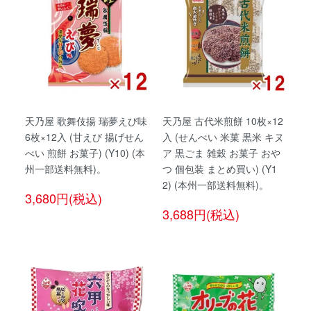
天乃屋 歌舞伎揚 瑞夢えび味
天乃屋 古代米煎餅 10枚×12
6枚×12入 (甘えび 揚げせん
入 (せんべい 米菓 黒米 キヌ
べい 煎餅 お菓子) (Y10) (本
ア 黒ごま 雑穀 お菓子 おや
州一部送料無料)。
つ 個包装 まとめ買い) (Y1
2) (本州一部送料無料)。
3,680円(税込)
3,688円(税込)