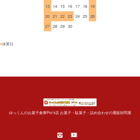
13
14
15
16
17
18
19
20
21
22
23
24
25
26
27
28
29
30
■
休業日
ゆっくんのお菓子倉庫Pro’s店 お菓子・駄菓子・詰め合わせの通販卸問屋