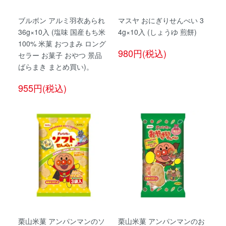
ブルボン アルミ羽衣あられ
マスヤ おにぎりせんべい 3
36g×10入 (塩味 国産もち米
4g×10入 (しょうゆ 煎餅)
100% 米菓 おつまみ ロング
980円(税込)
セラー お菓子 おやつ 景品
ばらまき まとめ買い)。
955円(税込)
栗山米菓 アンパンマンのソ
栗山米菓 アンパンマンのお