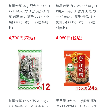
植垣米菓 27g 烈火わさび (1
植垣米菓 うにわさび 66g×1
2×2)24入 (ワサビ おかき 米
2袋入 (おかき 雲丹 海老 ワ
菓 超激辛 お菓子 おやつ 小
サビ 辛い お菓子 景品 まと
袋) (Y80) (本州一部送料無
め買い) (Y12) (本州一部送
料)
料無料)。
4,790円(税込)
4,980円(税込)
植垣米菓 わさび鉄火 36g×1
天乃屋 9枚 おこげ煎餅 醤油
2入 (激辛 おかき あられ お
味 (12×2)24入 (せんべい 米