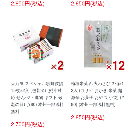
2,650円(税込)
2,650円(税込)
天乃屋 スペシャル歌舞伎揚
植垣米菓 烈火わさび 27g×1
15枚×2入 (包装済) (熨斗対
2入 (ワサビ おかき 米菓 超
応 せんべい 進物 ギフト 敬
激辛 お菓子 おやつ 小袋) (Y
老の日) (Y80) 本州一部送料
80) (本州一部送料無料)
無料
2,850円(税込)
2,700円(税込)