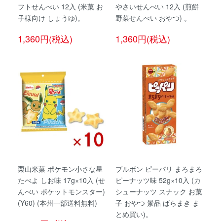
フトせんべい 12入 (米菓 お
やさいせんべい 12入 (煎餅
子様向け しょうゆ)。
野菜せんべい おやつ) 。
1,360円(税込)
1,360円(税込)
栗山米菓 ポケモン小さな星
ブルボン ピーパリ まろまろ
たべよ しお味 17g×10入 (せ
ピーナッツ味 52g×10入 (カ
んべい ポケットモンスター)
シューナッツ スナック お菓
(Y60) (本州一部送料無料)
子 おやつ 景品 ばらまき ま
とめ買い)。