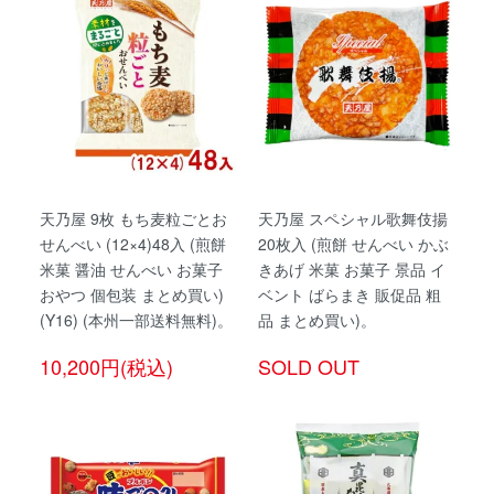
天乃屋 9枚 もち麦粒ごとお
天乃屋 スペシャル歌舞伎揚
せんべい (12×4)48入 (煎餅
20枚入 (煎餅 せんべい かぶ
米菓 醤油 せんべい お菓子
きあげ 米菓 お菓子 景品 イ
おやつ 個包装 まとめ買い)
ベント ばらまき 販促品 粗
(Y16) (本州一部送料無料)。
品 まとめ買い)。
10,200円(税込)
SOLD OUT