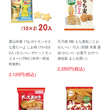
栗山米菓 17g ポケモン小さ
天乃屋 9枚 もち麦粒ごとお
な星たべよ しお味 (10×2)2
せんべい 12入 (煎餅 米菓 醤
0入 (せんべい ポケットモン
油 せんべい お菓子 おやつ
スター) (Y80) (本州一部送
個包装 まとめ買い)。
料無料)
2,250円(税込)
2,120円(税込)