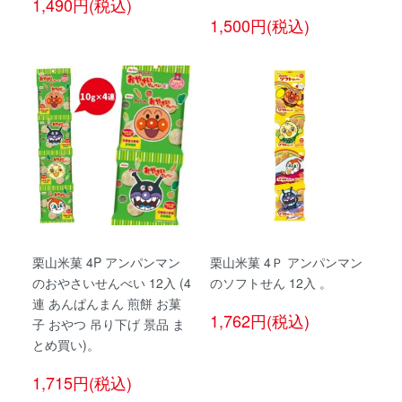
1,490円(税込)
1,500円(税込)
栗山米菓 4P アンパンマン
栗山米菓 4Ｐ アンパンマン
のおやさいせんべい 12入 (4
のソフトせん 12入 。
連 あんぱんまん 煎餅 お菓
1,762円(税込)
子 おやつ 吊り下げ 景品 ま
とめ買い)。
1,715円(税込)