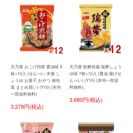
天乃屋 おこげ煎餅 醤油味 9
天乃屋 歌舞伎揚 瑞夢しょう
枚×12入 (せんべい 米菓 し
ゆ味 7枚×12入 (醤油 揚げせ
ょうゆ お菓子 おやつ 個包
んべい) (Y10) (本州一部送
装 まとめ買い) (Y10) (本州
料無料)。
一部送料無料)
3,680円(税込)
3,278円(税込)