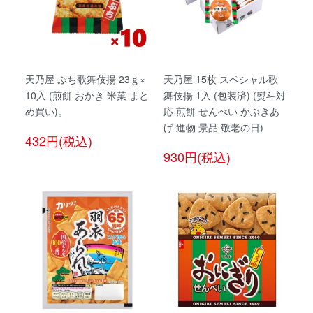
天乃屋 ぷち歌舞伎揚 23ｇ×
天乃屋 15枚 スペシャル歌
10入 (煎餅 おかき 米菓 まと
舞伎揚 1入 (包装済) (熨斗対
め買い)。
応 煎餅 せんべい かぶきあ
げ 進物 景品 敬老の日)
432円(税込)
930円(税込)