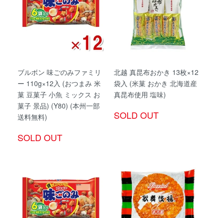
ブルボン 味ごのみファミリ
北越 真昆布おかき 13枚×12
ー 110g×12入 (おつまみ 米
袋入 (米菓 おかき 北海道産
菓 豆菓子 小魚 ミックス お
真昆布使用 塩味)
菓子 景品) (Y80) (本州一部
SOLD OUT
送料無料)
SOLD OUT