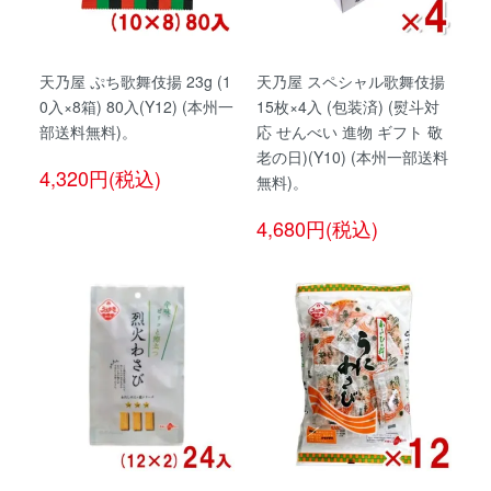
天乃屋 ぷち歌舞伎揚 23g (1
天乃屋 スペシャル歌舞伎揚
0入×8箱) 80入(Y12) (本州一
15枚×4入 (包装済) (熨斗対
部送料無料)。
応 せんべい 進物 ギフト 敬
老の日)(Y10) (本州一部送料
4,320円(税込)
無料)。
4,680円(税込)