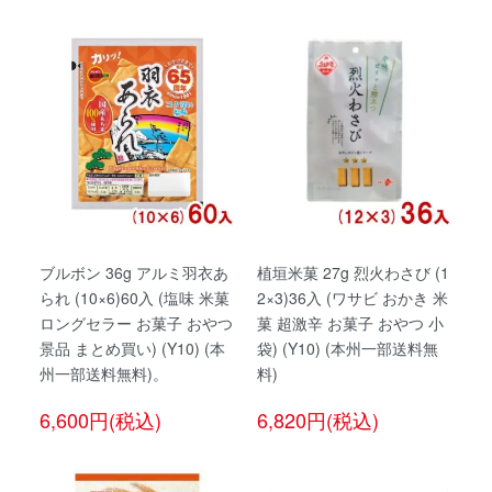
ブルボン 36g アルミ羽衣あ
植垣米菓 27g 烈火わさび (1
られ (10×6)60入 (塩味 米菓
2×3)36入 (ワサビ おかき 米
ロングセラー お菓子 おやつ
菓 超激辛 お菓子 おやつ 小
景品 まとめ買い) (Y10) (本
袋) (Y10) (本州一部送料無
州一部送料無料)。
料)
6,600円(税込)
6,820円(税込)