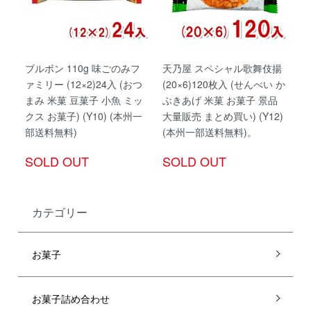
ブルボン 110g 味ごのみフ
天乃屋 スペシャル歌舞伎揚
ァミリー (12×2)24入 (おつ
(20×6)120枚入 (せんべい か
まみ 米菓 豆菓子 小魚 ミッ
ぶきあげ 米菓 お菓子 景品
クス お菓子) (Y10) (本州一
大量販売 まとめ買い) (Y12)
部送料無料)
(本州一部送料無料)。
SOLD OUT
SOLD OUT
カテゴリー
お菓子
お菓子詰め合わせ