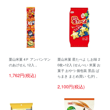
栗山米菓 4Ｐ アンパンマン
栗山米菓 星たべよ しお味 2
のあげせん 12入 。
0枚×12入 (せんべい 米菓 お
菓子 おやつ 個包装 景品 ば
1,762円(税込)
らまき まとめ買い 七夕) 。
2,100円(税込)