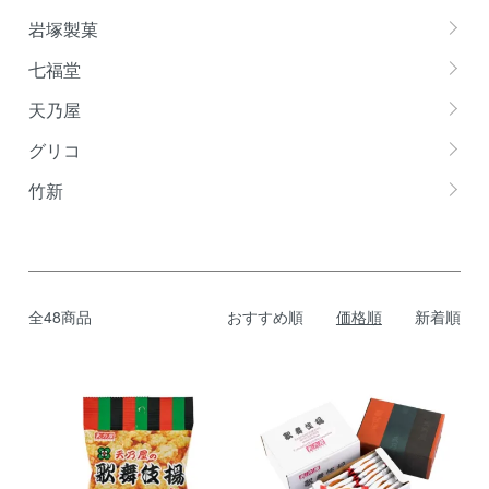
岩塚製菓
七福堂
天乃屋
グリコ
竹新
全48商品
おすすめ順
価格順
新着順