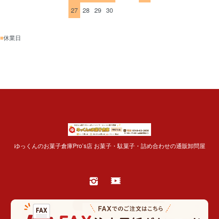
27
28
29
30
■
休業日
ゆっくんのお菓子倉庫Pro’s店 お菓子・駄菓子・詰め合わせの通販卸問屋