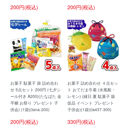
200円(税込)
200円(税込)
お菓子 駄菓子 袋 詰め合わ
お菓子 詰め合わせ ４点セッ
せ 5点セット 200円 (七夕シ
ト おてだま巾着 (水風船・
ール付き A200)(たなばた 金
レモン) (縁日 夏 駄菓子 販
平糖 お祭り プレゼント 子
促品 イベント プレゼント
供会) (1袋)(tana-200)
子供会)(1袋)(la437-300)
200円(税込)
330円(税込)