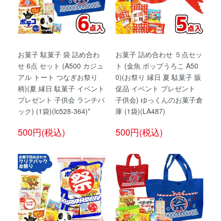
お菓子 駄菓子 袋 詰め合わ
お菓子 詰め合わせ ５点セッ
せ 6点 セット (A500 カジュ
ト (金魚 ポップうろこ A50
アル トート つなぎお祭り
0)(お祭り 縁日 夏 駄菓子 販
柄)(夏 縁日 駄菓子 イベント
促品 イベント プレゼント
プレゼント 子供会 ランチバ
子供会) ゆっくんのお菓子倉
ック) (1袋)(lc528-364)*
庫 (1袋)(LA487)
500円(税込)
500円(税込)