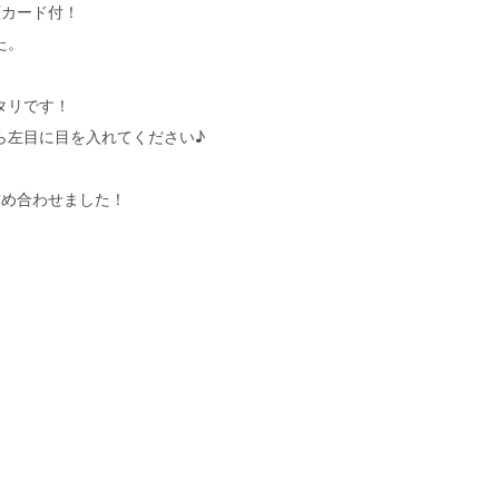
願カード付！
た。
タリです！
ら左目に目を入れてください♪
詰め合わせました！