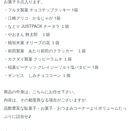
お菓子９点入ります。
・フルタ製菓 チョコチップクッキー 1箱
・江崎グリコ かるじゃが 1箱
・なとり JUSTPACK チータラ １袋
・やおきん 餅太郎 １袋
・植垣米菓 オリーブの花 １袋
・前田製菓 あたり前田のクラッカー １袋
・カクダイ製菓 クッピーラムネ １袋
・稲葉ピーナッツ クレイジーソルト塩バタピー 1袋
・ギンビス しみチョココーン １個
商品の中身は、こちらにお任せ下さい。
内容は、その都度異なる場合がございますが、
品数豊富な駄菓子・お菓子・おつまみコーナーよりボリュームたっ
ぷりに詰合せ♪