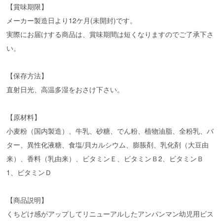
【賞味期限】
メーカー製造日より12ケ月(未開封)です。
実際にお届けする商品は、賞味期間は短くなりますのでご了承下さ
い。
【保存方法】
直射日光、高温多湿をおさけ下さい。
【原材料】
小麦粉（国内製造）、牛乳、砂糖、でん粉、植物油脂、全粉乳、バ
ター、異性化液糖、食塩/貝カルシウム、膨脹剤、乳化剤（大豆由
来）、香料（乳由来）、ビタミンＥ、ビタミンＢ2、ビタミンＢ
1、ビタミンＤ
【商品説明】
くちどけ感がアップしてリニューアルしたアンパンマン幼児用ビス