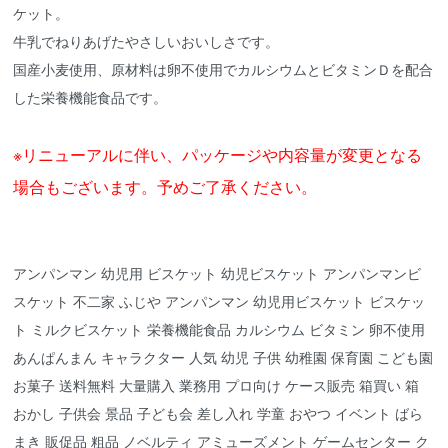
ケット。
牛乳でねりあげたやさしいおいしさです。
国産小麦使用、原材料は卵不使用でカルシウムとビタミンＤを配合
した栄養機能食品です。
※リニューアルに伴い、パッケージや内容量が変更となる
場合もございます。予めご了承ください。
アンパンマン 幼児用 ビスケット 幼児ビスケット アンパンマンビ
スケット 不二家 ふじや アンパンマン 幼児用ビスケット ビスケッ
ト ミルクビスケット 栄養機能食品 カルシウム ビタミン 卵不使用
あんぱんまん キャラクター 人気 幼児 子供 幼稚園 保育園 こども園
お菓子 送料無料 大量購入 業務用 プロ向け ケース販売 箱買い 箱
おかし 子供会 景品 子ども会 差し入れ 学童 おやつ イベント ばら
まき 販促品 粗品 ノベルティ アミューズメント ゲームセンター ク