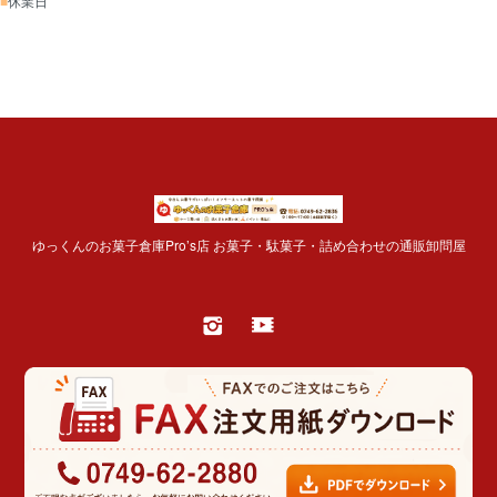
■
休業日
ゆっくんのお菓子倉庫Pro’s店 お菓子・駄菓子・詰め合わせの通販卸問屋