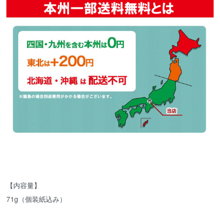
【内容量】
71g（個装紙込み）