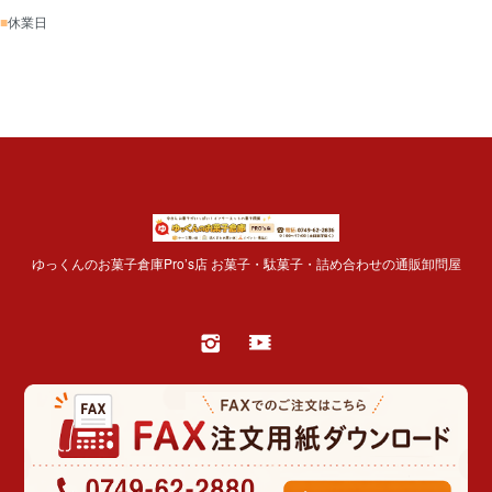
■
休業日
ゆっくんのお菓子倉庫Pro’s店 お菓子・駄菓子・詰め合わせの通販卸問屋